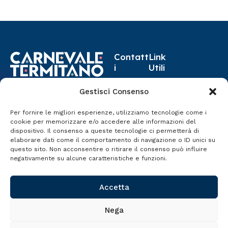
Contatt
Link
i
Utili
carnev
Progr
8-17 Febbraio 2026
Gestisci Consenso
aleter
amma
Termini Imerese
mitano
Per fornire le migliori esperienze, utilizziamo tecnologie come i
Eventi
cookie per memorizzare e/o accedere alle informazioni del
@gmai
dispositivo. Il consenso a queste tecnologie ci permetterà di
Storia
l.com
elaborare dati come il comportamento di navigazione o ID unici su
questo sito. Non acconsentire o ritirare il consenso può influire
Termini
negativamente su alcune caratteristiche e funzioni.
Imerese
– PA
Accetta
Nega
Copyright © 2026
Si ringrazia
Filmico Studio