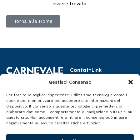
essere trovata.
Torna alla Home
Contatt
Link
i
Utili
Gestisci Consenso
carneval
Programma
8-17 Febbraio 2026
Per fornire le migliori esperienze, utilizziamo tecnologie come i
etermita
Termini Imerese
Eventi
cookie per memorizzare e/o accedere alle informazioni del
no@gmai
dispositivo. Il consenso a queste tecnologie ci permetterà di
Storia
l.com
elaborare dati come il comportamento di navigazione o ID unici su
questo sito. Non acconsentire o ritirare il consenso può influire
Termini
negativamente su alcune caratteristiche e funzioni.
Imerese
– PA